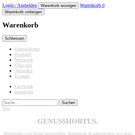
Login / Anmelden
Warenkorb
0
Warenkorb anzeigen
Warenkorb verbergen
Warenkorb
Schliessen
Genusshortus
Produkte
Netzwerk
Über uns
Aktuelles
Kontakt
Facebook
Instagram
Suche
Info
GENUSSHORTUS.
Wertvolles von Hand geschaffen. Regionale Kostbarkeiten aus dem