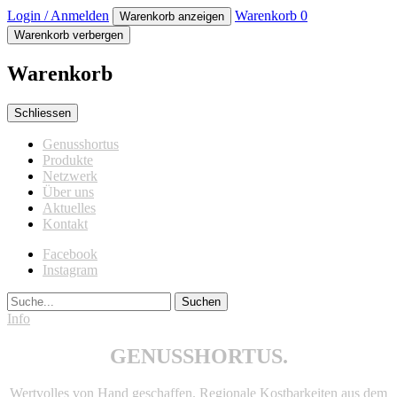
Login / Anmelden
Warenkorb
0
Warenkorb anzeigen
Warenkorb verbergen
Warenkorb
Schliessen
Genusshortus
Produkte
Netzwerk
Über uns
Aktuelles
Kontakt
Facebook
Instagram
Suche
Info
GENUSSHORTUS.
Wertvolles von Hand geschaffen. Regionale Kostbarkeiten aus dem