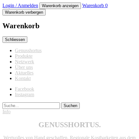
Login / Anmelden
Warenkorb
0
Warenkorb anzeigen
Warenkorb verbergen
Warenkorb
Schliessen
Genusshortus
Produkte
Netzwerk
Über uns
Aktuelles
Kontakt
Facebook
Instagram
Suche
Info
GENUSSHORTUS.
Wertvolles von Hand geschaffen. Regionale Kostbarkeiten aus dem