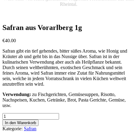
Rheintal.
Safran aus Vorarlberg 1g
€
40.00
Safran gibt ein tief gehendes, bitter süßes Aroma, wie Honig und
Kräuter ab und geht bis in das Nussige über. Safran ist in der
kulinarischen Verwendung aber auch als Heilpflanze bekannt.
Durch seinen weltberühmten, exotischen Geschmack und sein
feines Aroma, wird Safran immer eine Zutat für Nahrungsmittel
sein, welche in jedem Vorratsschrank in vielen Küchen weltweit
anzutreffen sein wird.
Verwendung
:
zu Fischgerichten, Gemüsesuppen, Risotto,
Nachspeisen, Kuchen, Getränke, Brot, Pasta Gerichte, Gemüse,
usw.
Safran
aus
In den Warenkorb
Vorarlberg
Kategorie:
Safran
1g