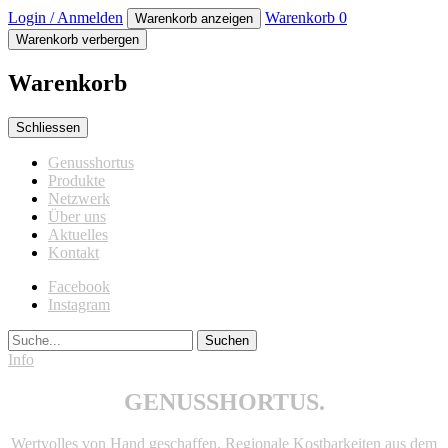
Login / Anmelden
Warenkorb
0
Warenkorb anzeigen
Warenkorb verbergen
Warenkorb
Schliessen
Genusshortus
Produkte
Netzwerk
Über uns
Aktuelles
Kontakt
Facebook
Instagram
Suche
Info
GENUSSHORTUS.
Wertvolles von Hand geschaffen. Regionale Kostbarkeiten aus dem