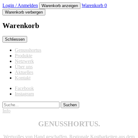
Login / Anmelden
Warenkorb
0
Warenkorb anzeigen
Warenkorb verbergen
Warenkorb
Schliessen
Genusshortus
Produkte
Netzwerk
Über uns
Aktuelles
Kontakt
Facebook
Instagram
Suche
Info
GENUSSHORTUS.
Wertvolles von Hand geschaffen. Regionale Kostbarkeiten aus dem