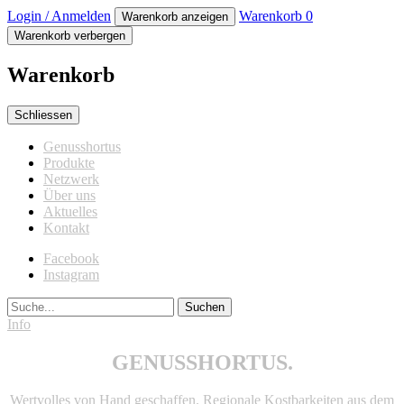
Login / Anmelden
Warenkorb
0
Warenkorb anzeigen
Warenkorb verbergen
Warenkorb
Schliessen
Genusshortus
Produkte
Netzwerk
Über uns
Aktuelles
Kontakt
Facebook
Instagram
Suche
Info
GENUSSHORTUS.
Wertvolles von Hand geschaffen. Regionale Kostbarkeiten aus dem