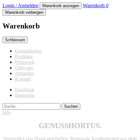
Login / Anmelden
Warenkorb
0
Warenkorb anzeigen
Warenkorb verbergen
Warenkorb
Schliessen
Genusshortus
Produkte
Netzwerk
Über uns
Aktuelles
Kontakt
Facebook
Instagram
Suche
Info
GENUSSHORTUS.
Wertvolles von Hand geschaffen. Regionale Kostbarkeiten aus dem